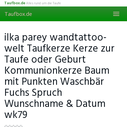
Skip
Taufbox.de
Alles rund um die Taufe
to
Taufbox.de
main
Toggl
content
navig
ilka parey wandtattoo-
welt Taufkerze Kerze zur
Taufe oder Geburt
Kommunionkerze Baum
mit Punkten Waschbär
Fuchs Spruch
Wunschname & Datum
wk79