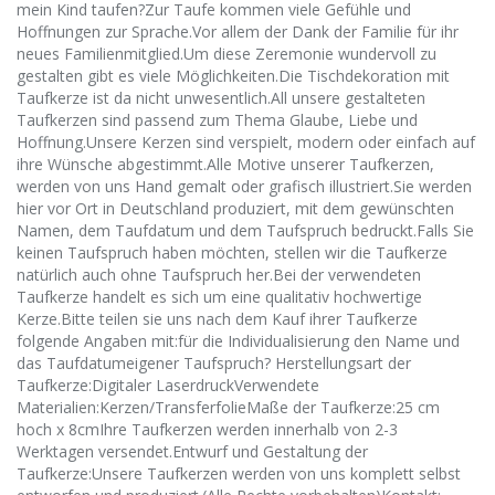
mein Kind taufen?Zur Taufe kommen viele Gefühle und
Hoffnungen zur Sprache.Vor allem der Dank der Familie für ihr
neues Familienmitglied.Um diese Zeremonie wundervoll zu
gestalten gibt es viele Möglichkeiten.Die Tischdekoration mit
Taufkerze ist da nicht unwesentlich.All unsere gestalteten
Taufkerzen sind passend zum Thema Glaube, Liebe und
Hoffnung.Unsere Kerzen sind verspielt, modern oder einfach auf
ihre Wünsche abgestimmt.Alle Motive unserer Taufkerzen,
werden von uns Hand gemalt oder grafisch illustriert.Sie werden
hier vor Ort in Deutschland produziert, mit dem gewünschten
Namen, dem Taufdatum und dem Taufspruch bedruckt.Falls Sie
keinen Taufspruch haben möchten, stellen wir die Taufkerze
natürlich auch ohne Taufspruch her.Bei der verwendeten
Taufkerze handelt es sich um eine qualitativ hochwertige
Kerze.Bitte teilen sie uns nach dem Kauf ihrer Taufkerze
folgende Angaben mit:für die Individualisierung den Name und
das Taufdatumeigener Taufspruch? Herstellungsart der
Taufkerze:Digitaler LaserdruckVerwendete
Materialien:Kerzen/TransferfolieMaße der Taufkerze:25 cm
hoch x 8cmIhre Taufkerzen werden innerhalb von 2-3
Werktagen versendet.Entwurf und Gestaltung der
Taufkerze:Unsere Taufkerzen werden von uns komplett selbst