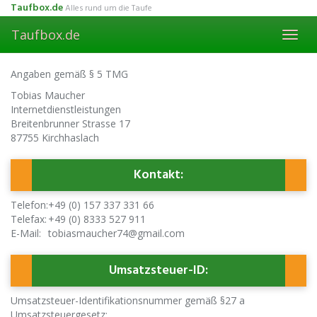
Skip
Taufbox.de
Alles rund um die Taufe
to
Taufbox.de
main
Toggl
content
navig
Angaben gemäß § 5 TMG
Tobias Maucher
Internetdienstleistungen
Breitenbrunner Strasse 17
87755 Kirchhaslach
Kontakt:
Telefon:
+49 (0) 157 337 331 66
Telefax:
+49 (0) 8333 527 911
E-Mail:
tobiasmaucher74@gmail.com
Umsatzsteuer-ID:
Umsatzsteuer-Identifikationsnummer gemäß §27 a
Umsatzsteuergesetz: