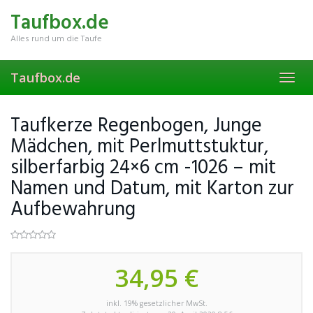
Skip
Taufbox.de
to
main
Alles rund um die Taufe
content
Taufbox.de
Toggl
navig
Taufkerze Regenbogen, Junge
Mädchen, mit Perlmuttstuktur,
silberfarbig 24×6 cm -1026 – mit
Namen und Datum, mit Karton zur
Aufbewahrung
34,95 €
inkl. 19% gesetzlicher MwSt.